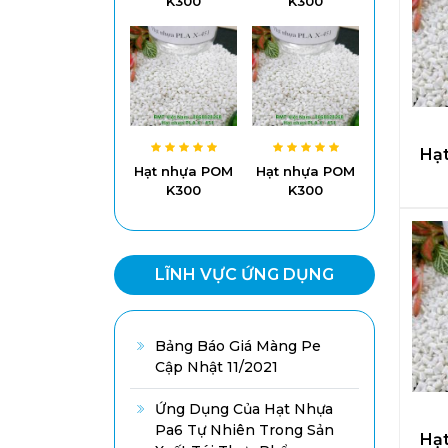
K300
K300
Hạ
Hạt nhựa POM
Hạt nhựa POM
K300
K300
LĨNH VỰC ỨNG DỤNG
Bảng Báo Giá Màng Pe
Cập Nhật 11/2021
Ứng Dụng Của Hạt Nhựa
Pa6 Tự Nhiên Trong Sản
Hạ