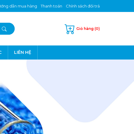
ớng dẫn mua hàng
Thanh toán
Chính sách đổi trả
Giỏ hàng (0)
C
LIÊN HỆ