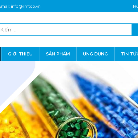
Email: info@rmtco.vn
Hư
GIỚI THIỆU
SẢN PHẨM
ỨNG DỤNG
TIN TỨ