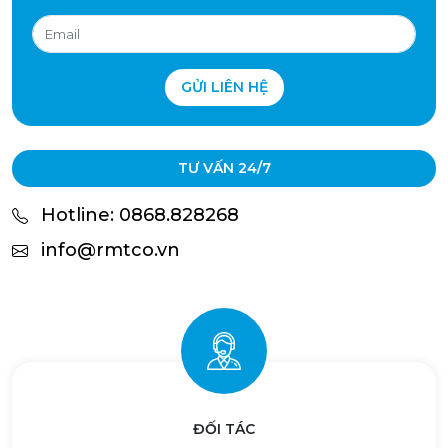
GỬI LIÊN HỆ
TƯ VẤN 24/7
Hotline: 0868.828268
info@rmtco.vn
ĐỐI TÁC