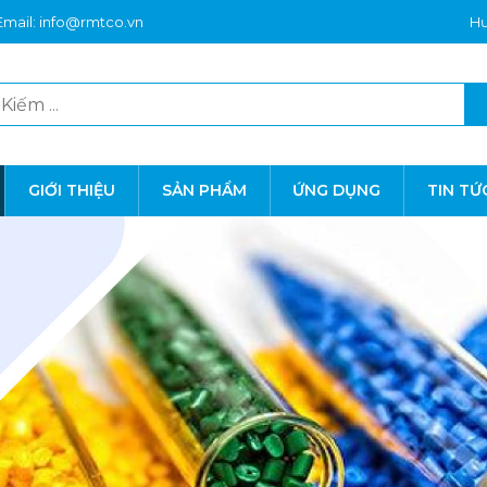
Email: info@rmtco.vn
Hư
GIỚI THIỆU
SẢN PHẨM
ỨNG DỤNG
TIN TỨ