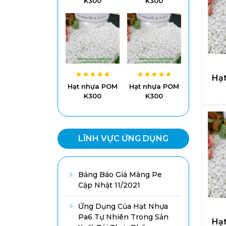
K300
K300
Hạ
Hạt nhựa POM
Hạt nhựa POM
K300
K300
LĨNH VỰC ỨNG DỤNG
Bảng Báo Giá Màng Pe
Cập Nhật 11/2021
Ứng Dụng Của Hạt Nhựa
Pa6 Tự Nhiên Trong Sản
Hạ