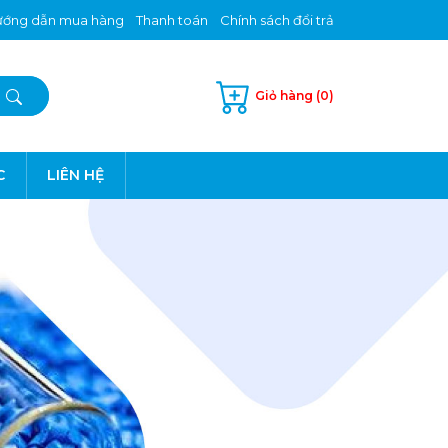
ớng dẫn mua hàng
Thanh toán
Chính sách đổi trả
Giỏ hàng (0)
C
LIÊN HỆ