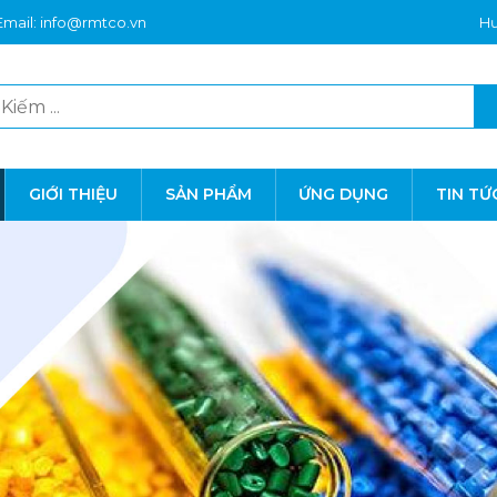
Email: info@rmtco.vn
Hư
GIỚI THIỆU
SẢN PHẨM
ỨNG DỤNG
TIN TỨ