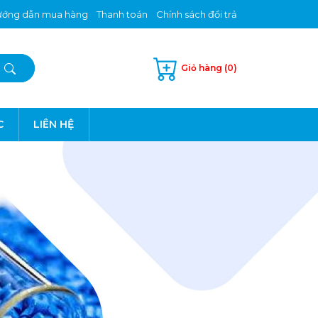
ớng dẫn mua hàng
Thanh toán
Chính sách đổi trả
Giỏ hàng (0)
C
LIÊN HỆ