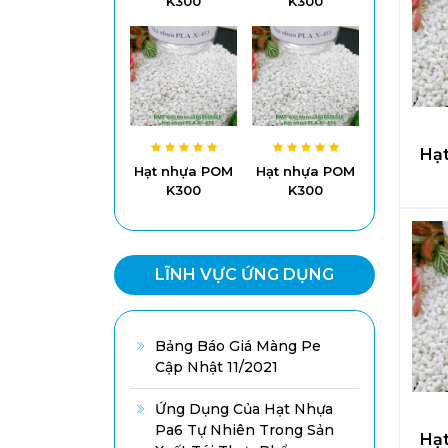
K300
K300
Hạ
Hạt nhựa POM
Hạt nhựa POM
K300
K300
LĨNH VỰC ỨNG DỤNG
Bảng Báo Giá Màng Pe
Cập Nhật 11/2021
Ứng Dụng Của Hạt Nhựa
Pa6 Tự Nhiên Trong Sản
Hạ