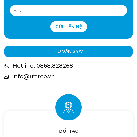
GỬI LIÊN HỆ
TƯ VẤN 24/7
Hotline: 0868.828268
info@rmtco.vn
ĐỐI TÁC