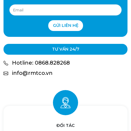
GỬI LIÊN HỆ
TƯ VẤN 24/7
Hotline: 0868.828268
info@rmtco.vn
ĐỐI TÁC