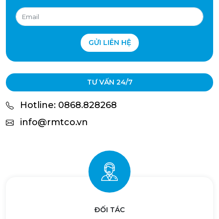
GỬI LIÊN HỆ
TƯ VẤN 24/7
Hotline: 0868.828268
info@rmtco.vn
ĐỐI TÁC