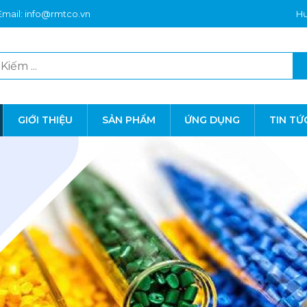
Email: info@rmtco.vn
Hư
GIỚI THIỆU
SẢN PHẨM
ỨNG DỤNG
TIN TỨ