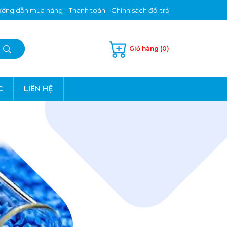
ớng dẫn mua hàng
Thanh toán
Chính sách đổi trả
Giỏ hàng (0)
C
LIÊN HỆ