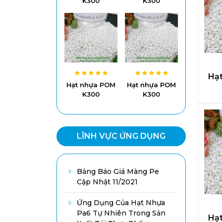
K300
K300
Hạ
Hạt nhựa POM
Hạt nhựa POM
K300
K300
LĨNH VỰC ỨNG DỤNG
Bảng Báo Giá Màng Pe
Cập Nhật 11/2021
Ứng Dụng Của Hạt Nhựa
Pa6 Tự Nhiên Trong Sản
Hạ